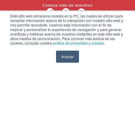
Conoce más de nosotros
Este sitio web almacena cookies en tu PC, las cuales se utilizan para
recopilar información acerca de tu interacción con nuestro sitio web y
nos permite recordarte. Usamos esta información con el fin de
mejorar y personalizar tu experiencia de navegación y para generar
analíticas y métricas acerca de nuestros visitantes en este sitio web y
otros medios de comunicación. Para conocer más acerca de las
cookies, consulta nuestra
política de privacidad y cookies
.
Aceptar
PORTAL ACADÉMICO
POLÍTICA DE PRIVACIDAD
LIBRO DE RECLAMACIONES
PREGUNTAS FRECUENTES
TRÁMITES DE CERTIFICADOS
Y CONSTANCIAS