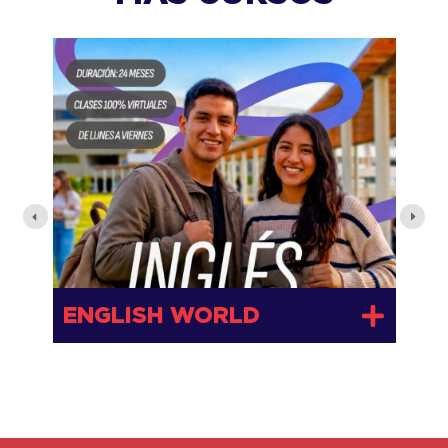
I
ENGLISH WORLD
I