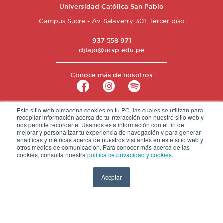
Universidad Católica San Pablo
Campus Sucre - Av. Salaverry 301, Tercer piso
937 558 971
djlajo@ucsp.edu.pe
Conoce más de nosotros
Este sitio web almacena cookies en tu PC, las cuales se utilizan para
recopilar información acerca de tu interacción con nuestro sitio web y
nos permite recordarte. Usamos esta información con el fin de
mejorar y personalizar tu experiencia de navegación y para generar
analíticas y métricas acerca de nuestros visitantes en este sitio web y
otros medios de comunicación. Para conocer más acerca de las
PORTAL ACADÉMICO
cookies, consulta nuestra
política de privacidad y cookies
.
POLÍTICA DE PRIVACIDAD
Aceptar
LIBRO DE RECLAMACIONES
PREGUNTAS FRECUENTES
TRÁMITES DE CERTIFICADOS