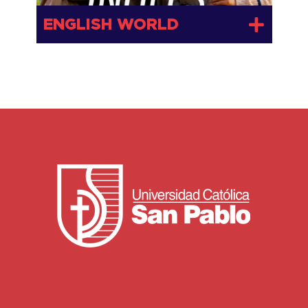
I
ENGLISH WORLD
I