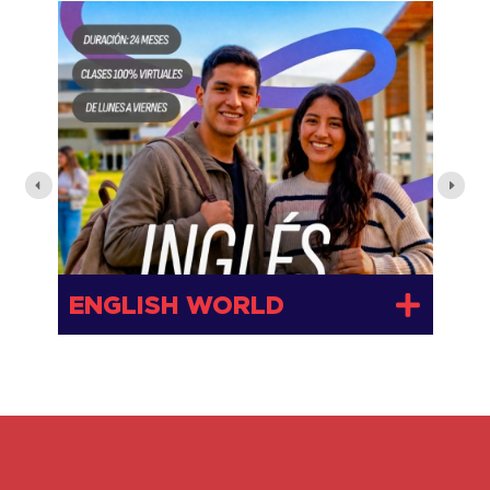
I
ENGLISH WORLD
I