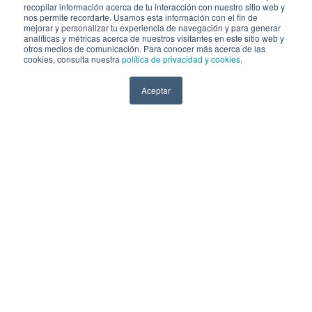
recopilar información acerca de tu interacción con nuestro sitio web y
djlajo@ucsp.edu.pe
nos permite recordarte. Usamos esta información con el fin de
mejorar y personalizar tu experiencia de navegación y para generar
analíticas y métricas acerca de nuestros visitantes en este sitio web y
Conoce más de nosotros
otros medios de comunicación. Para conocer más acerca de las
cookies, consulta nuestra
política de privacidad y cookies
.
Aceptar
PORTAL ACADÉMICO
POLÍTICA DE PRIVACIDAD
LIBRO DE RECLAMACIONES
PREGUNTAS FRECUENTES