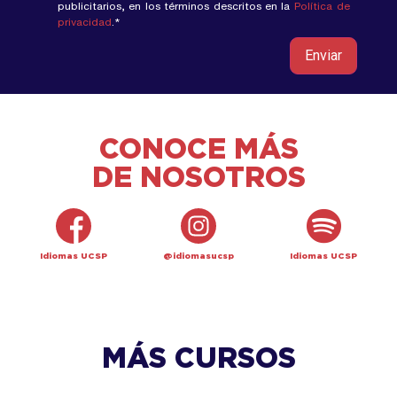
publicitarios, en los términos descritos en la
Política de
privacidad
.
*
CONOCE MÁS
DE NOSOTROS
Idiomas UCSP
@idiomasucsp
Idiomas UCSP
MÁS CURSOS