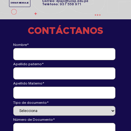
Correo:
djlajo@ucsp.edu.pe
ENVIAR MENSAJE
Teléfono:
937 558 971
CONTÁCTANOS
Nombre
*
Apellido paterno
*
Apellido Materno
*
Tipo de documento
*
Número de Documento
*